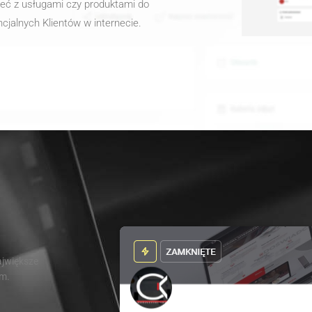
zeć z usługami czy produktami do
cjalnych Klientów w internecie.
ajwiększe
rm.