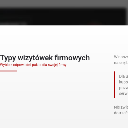
Typy wizytówek firmowych
W nasze
naszej 
Wybierz odpowiedni pakiet dla swojej firmy
Dla 
kupo
pozw
serw
Nie zwl
dotrzeć