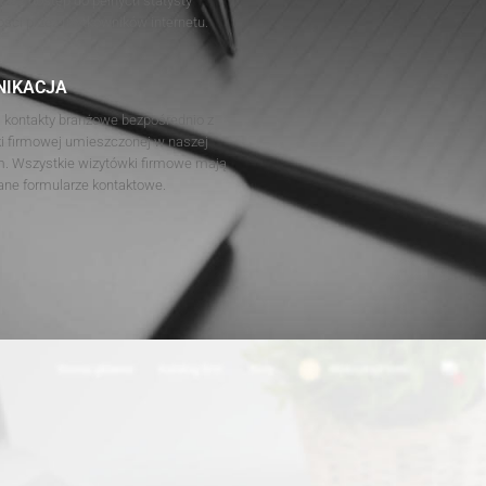
sz dostęp do pełnych statysty
ości przez użytkowników internetu.
NIKACJA
 kontakty branżowe bezpośrednio z
i firmowej umieszczonej w naszej
rm. Wszystkie wizytówki firmowe mają
e formularze kontaktowe.