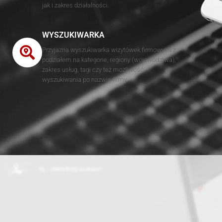
jak i zakres działalności.
WYSZUKIWARKA
Przyjazna wyszukiwarka wizytówek firmowych z
podziałem na kategorie, regiony (województwa),
zakres usług, tagi czy też możliwość
wyszukiwania po nazwie firmy.