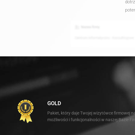
dotr
poten
GOLD
Pakiet, który daje Twojej wizytówce firmowej n
możliwości i funkcjonalności w naszej Bazie Fi