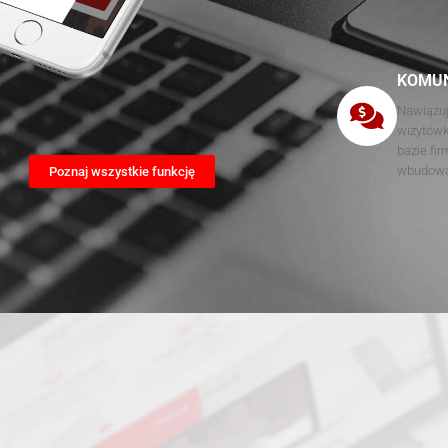
czemu ma
oglądaln
KOMU
Nawiązuj
wizytówk
bazie fi
wbudowan
Poznaj wszystkie funkcję