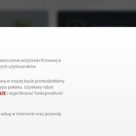
ieszczenie wizytówki firmowej w
szych użytkowników.
wą w naszej bazie przewidzieliśmy
ypu pakietu. Uzyskany rabat
NZE
i wypróbować funkcjonalność
 usług w internecie oraz pozwolą