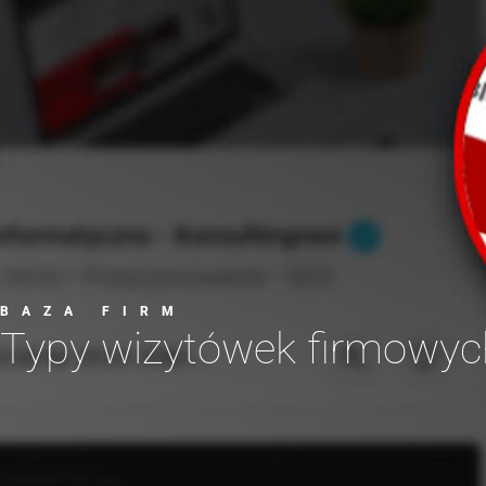
BAZA FIRM
Typy wizytówek firmowyc