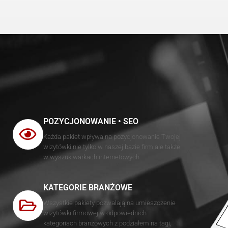
POZYCJONOWANIE • SEO
Każda pakiet wpływa na pozycjonowanie Twojej
wizytówki nie tylko w naszej bazie firm ale także
w wyszukiwarkach internetowych.
KATEGORIE BRANŻOWE
Wszystkie pakiety pozwalają na umieszczenie
wizytówki firmowej w odpowiednich
kategoriach branżowych z podziałem na tagi,