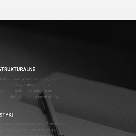
STRUKTURALNE
e dodane wizytówki w naszej bazie
zależnie od wybranego pakietu
ą dane strukturalne schema.org
e dla robotów indeksujących strony.
STYKI
e zamieszczone wizytówki firmowe w
azie firm są monitorowane, dzięki