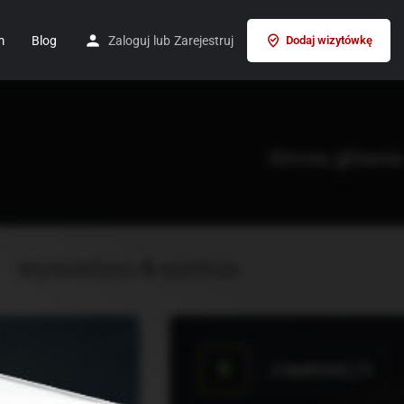
m
Blog
Zaloguj
lub
Zarejestruj
Dodaj wizytówkę