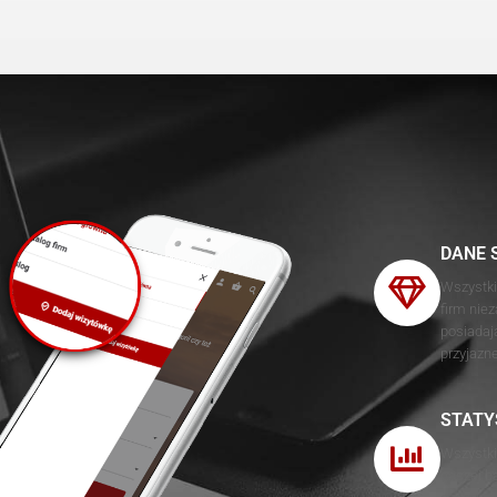
DANE 
Wszystki
firm nie
posiadaj
przyjazn
STATY
Wszystki
naszej b