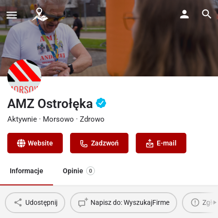
AMZ Ostrołęka
Aktywnie · Morsowo · Zdrowo
Website
Zadzwoń
E-mail
Informacje
Opinie
0
Udostępnij
Napisz do: WyszukajFirme
Zgłoś