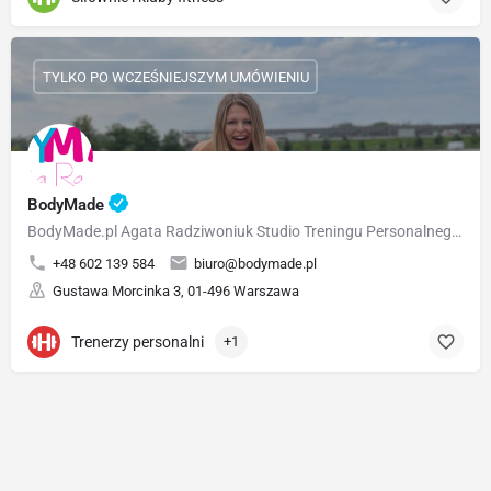
TYLKO PO WCZEŚNIEJSZYM UMÓWIENIU
BodyMade
BodyMade.pl Agata Radziwoniuk Studio Treningu Personalnego Jestem trenerem personalnym, a także…
+48 602 139 584
biuro@bodymade.pl
Gustawa Morcinka 3, 01-496 Warszawa
Trenerzy personalni
+1