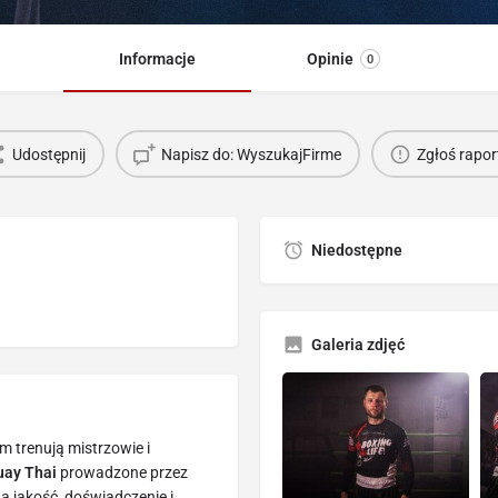
Informacje
Opinie
0
Udostępnij
Napisz do: WyszukajFirme
Zgłoś rapor
Niedostępne
Galeria zdjęć
ym trenują mistrzowie i
ay Thai
prowadzone przez
 jakość, doświadczenie i