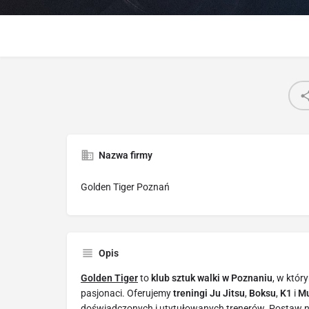
Nazwa firmy
Golden Tiger Poznań
Opis
Golden Tiger
to
klub sztuk walki w Poznaniu
, w któr
pasjonaci. Oferujemy
treningi Ju Jitsu
,
Boksu
,
K1
i
Mu
doświadczonych i utytułowanych trenerów. Postaw na