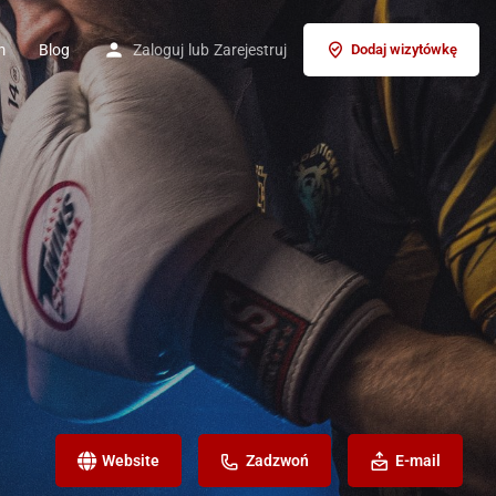
m
Blog
Zaloguj
lub
Zarejestruj
Dodaj wizytówkę
Website
Zadzwoń
E-mail