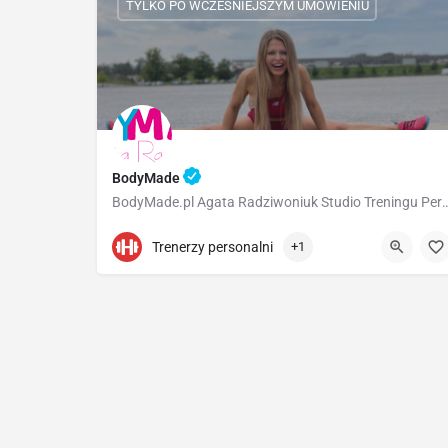
TYLKO PO WCZEŚNIEJSZYM UMÓWIENIU
BodyMade
BodyMade.pl Agata Radziwoniuk Studio Treningu Personalnego Jeste
+48 602 139 584
biuro@bodymade.pl
Trenerzy personalni
+1
Gustawa Morcinka 3, 01-496 Warszawa