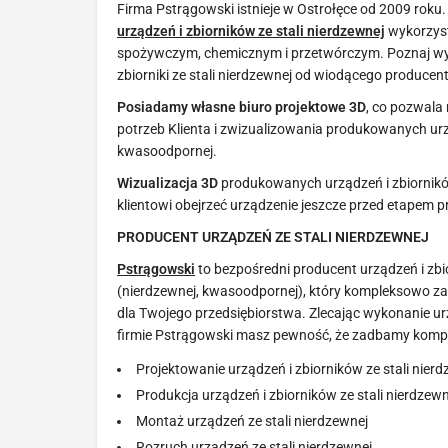
Firma Pstrągowski istnieje w Ostrołęce od 2009 roku
urządzeń i zbiorników ze stali nierdzewnej
wykorzys
spożywczym, chemicznym i przetwórczym. Poznaj wyso
zbiorniki ze stali nierdzewnej od wiodącego producent
Posiadamy własne biuro projektowe 3D
, co pozwala
potrzeb Klienta i zwizualizowania produkowanych urzą
kwasoodpornej.
Wizualizacja 3D
produkowanych urządzeń i zbiornikó
klientowi obejrzeć urządzenie jeszcze przed etapem p
PRODUCENT URZĄDZEŃ ZE STALI NIERDZEWNEJ
Pstrągowski
to bezpośredni producent urządzeń i zbio
(nierdzewnej, kwasoodpornej), który kompleksowo za
dla Twojego przedsiębiorstwa. Zlecając wykonanie ur
firmie Pstrągowski masz pewność, że zadbamy kompl
Projektowanie urządzeń i zbiorników ze stali nier
Produkcja urządzeń i zbiorników ze stali nierdzewn
Montaż urządzeń ze stali nierdzewnej
Rozruch urządzeń ze stali nierdzewnej