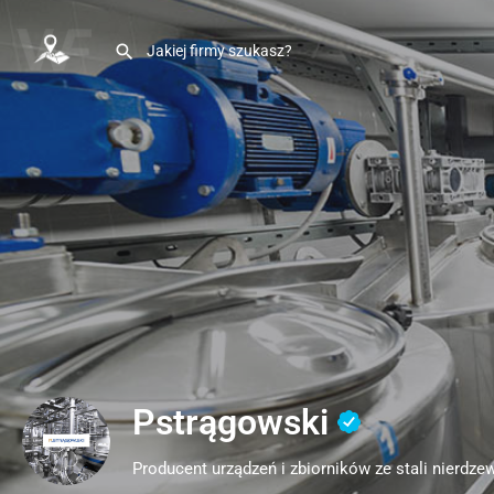
Pstrągowski
Producent urządzeń i zbiorników ze stali nierdze