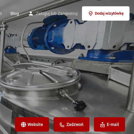
m
Blog
Zaloguj
lub
Zarejestruj
Dodaj wizytówkę
Website
Zadzwoń
E-mail