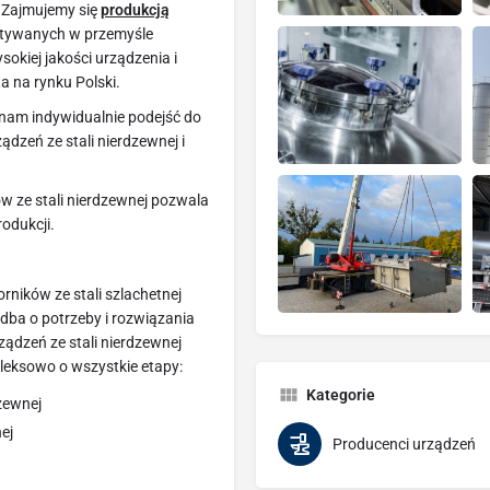
. Zajmujemy się
produkcją
tywanych w przemyśle
kiej jakości urządzenia i
a na rynku Polski.
 nam indywidualnie podejść do
dzeń ze stali nierdzewnej i
w ze stali nierdzewnej pozwala
rodukcji.
rników ze stali szlachetnej
dba o potrzeby i rozwiązania
ządzeń ze stali nierdzewnej
eksowo o wszystkie etapy:
Kategorie
dzewnej
ej
Producenci urządzeń